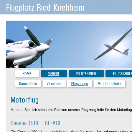
Flugplatz Ried-Kirchheim
HOME
VEREIN
PILOTENINFO
FLUGSCHUL
Geschichte
Vorstand
Flugzeuge
Mitgliedschaft
Motorflug
Machen Sie sich selbst ein Bild von unserer Flugzeugflotte für den Motorflug!
Cessna 150L | OE-ATX
Die Cessna 150 ist ein zweisitziges Motorflugzeug, das aufgrund seiner