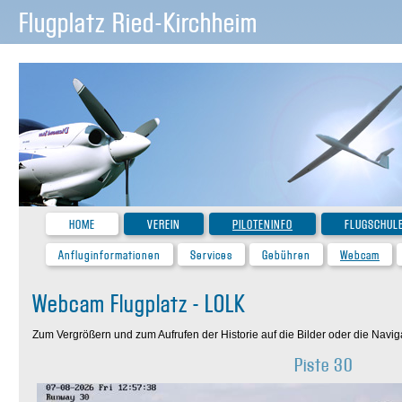
Flugplatz Ried-Kirchheim
HOME
VEREIN
PILOTENINFO
FLUGSCHUL
Anfluginformationen
Services
Gebühren
Webcam
Webcam Flugplatz - LOLK
Zum Vergrößern und zum Aufrufen der Historie auf die Bilder oder die Navigat
Piste 30