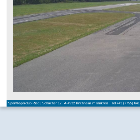
Sportfliegerclub Ried | Schacher 17 | A-4932 Kirchheim im Innkreis | Tel +43 (7755) 641