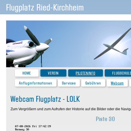
Flugplatz Ried-Kirchheim
HOME
VEREIN
PILOTENINFO
FLUGSCHUL
Anfluginformationen
Services
Gebühren
Webcam
Webcam Flugplatz - LOLK
Zum Vergrößern und zum Aufrufen der Historie auf die Bilder oder die Navigat
Piste 30