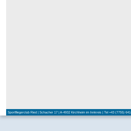
Sportfliegerclub Ried | Schacher 17 | A-4932 Kirchheim im Innkreis | Tel +43 (7755) 641