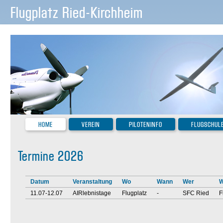
Flugplatz Ried-Kirchheim
HOME
VEREIN
PILOTENINFO
FLUGSCHUL
Termine 2026
Datum
Veranstaltung
Wo
Wann
Wer
W
11.07-12.07
AIRlebnistage
Flugplatz
-
SFC Ried
F