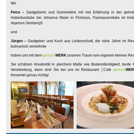
Wir
Petra –
Gastgeberin und Sommelière mit viel Erfahrung in der gehob
Hubertusstube bei Johanna Maier in Filzmoos, Paznaunerstube im Hote
Aqarium Geinberg5
und
Jürgen –
Gastgeber und Koch aus Leidenschaft, der viele Jahre im Revit
kulinarisch verwöhnte
haben uns mit dem
genuss
WERK
unseren Traum vom eigenen kleinen Resta
Sie schätzen Kreativität in gleichem Maße wie Bodenständigkeit, beste 
Verarbeitung, dann sind Sie bei uns im Restaurant │Cafe
genuss
WER
Innviertel genau richtig!