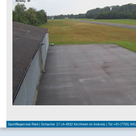
Sportfliegerclub Ried | Schacher 17 | A-4932 Kirchheim im Innkreis | Tel +43 (7755) 641