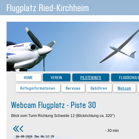
Flugplatz Ried-Kirchheim
HOME
VEREIN
PILOTENINFO
FLUGSCHUL
Anfluginformationen
Services
Gebühren
Webcam
Webcam Flugplatz - Piste 30
Blick vom Turm Richtung Schwelle 12 (Blickrichtung ca. 320°)
- 30 min