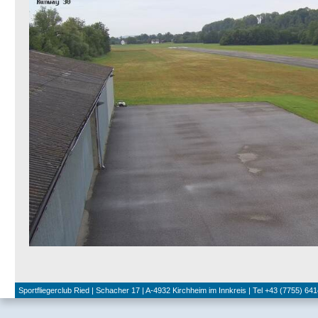
Sportfliegerclub Ried | Schacher 17 | A-4932 Kirchheim im Innkreis | Tel +43 (7755) 641