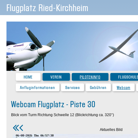
Flugplatz Ried-Kirchheim
HOME
VEREIN
PILOTENINFO
FLUGSCHUL
Anfluginformationen
Services
Gebühren
Webcam
Webcam Flugplatz - Piste 30
Blick vom Turm Richtung Schwelle 12 (Blickrichtung ca. 320°)
Aktuelles Bild