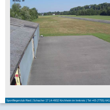
Sportfliegerclub Ried | Schacher 17 | A-4932 Kirchheim im Innkreis | Tel +43 (7755) 641