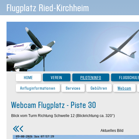
Flugplatz Ried-Kirchheim
HOME
VEREIN
PILOTENINFO
FLUGSCHUL
Anfluginformationen
Services
Gebühren
Webcam
Webcam Flugplatz - Piste 30
Blick vom Turm Richtung Schwelle 12 (Blickrichtung ca. 320°)
Aktuelles Bild