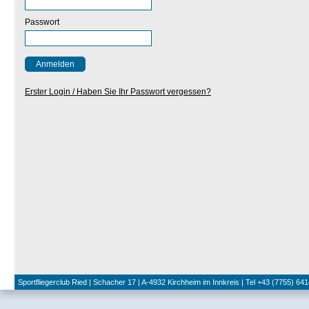
Passwort
Erster Login / Haben Sie Ihr Passwort vergessen?
Sportfliegerclub Ried | Schacher 17 | A-4932 Kirchheim im Innkreis | Tel +43 (7755) 641