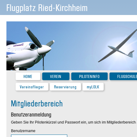
Flugplatz Ried-Kirchheim
HOME
VEREIN
PILOTENINFO
FLUGSCHUL
Vereinsflieger
Reservierung
myLOLK
Mitgliederbereich
Benutzeranmeldung
Geben Sie Ihr Pilotenkürzel und Passwort ein, um sich im Mitgliederbereic
Benutzername