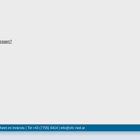
gessen?
hheim im Innkreis | Tel +43 (7755) 6414 |
info@sfc-ried.at