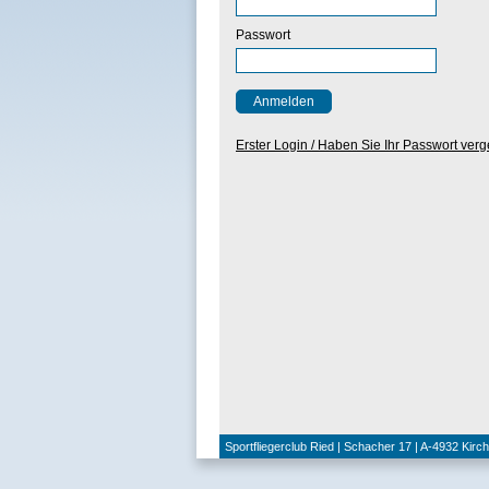
Passwort
Erster Login / Haben Sie Ihr Passwort ver
Sportfliegerclub Ried | Schacher 17 | A-4932 Kirc