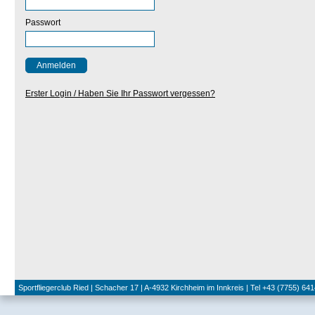
Passwort
Erster Login / Haben Sie Ihr Passwort vergessen?
Sportfliegerclub Ried | Schacher 17 | A-4932 Kirchheim im Innkreis | Tel +43 (7755) 641