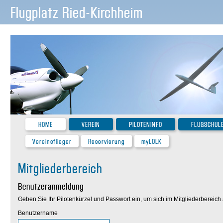
Flugplatz Ried-Kirchheim
HOME
VEREIN
PILOTENINFO
FLUGSCHUL
Vereinsflieger
Reservierung
myLOLK
Mitgliederbereich
Benutzeranmeldung
Geben Sie Ihr Pilotenkürzel und Passwort ein, um sich im Mitgliederbereic
Benutzername