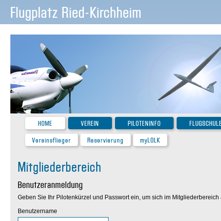
Flugplatz Ried-Kirchheim
HOME
VEREIN
PILOTENINFO
FLUGSCHUL
Vereinsflieger
Reservierung
myLOLK
Mitgliederbereich
Benutzeranmeldung
Geben Sie Ihr Pilotenkürzel und Passwort ein, um sich im Mitgliederbereic
Benutzername