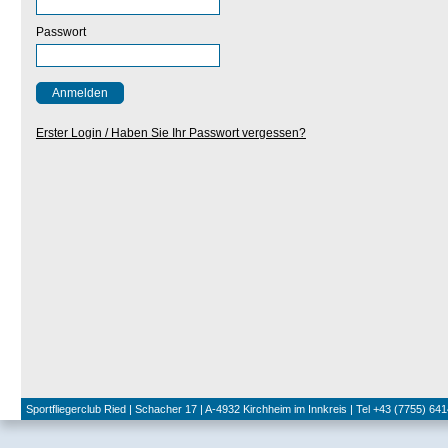
Passwort
Erster Login / Haben Sie Ihr Passwort vergessen?
Sportfliegerclub Ried | Schacher 17 | A-4932 Kirchheim im Innkreis | Tel +43 (7755) 641