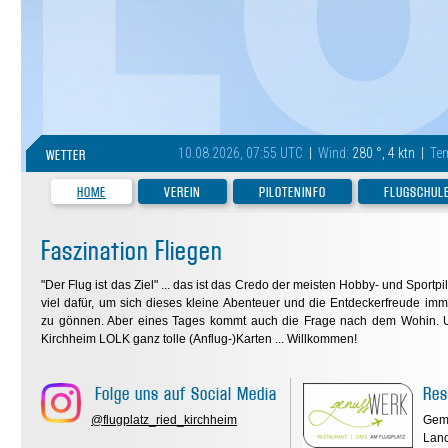
10.08.2026, 07:55 UTC
|
Wind:
280 °, 4 ktn |
Tem
WETTER
HOME
VEREIN
PILOTENINFO
FLUGSCHUL
Faszination Fliegen
"Der Flug ist das Ziel" ... das ist das Credo der meisten Hobby- und Sportpi
viel dafür, um sich dieses kleine Abenteuer und die Entdeckerfreude im
zu gönnen. Aber eines Tages kommt auch die Frage nach dem Wohin. 
Kirchheim LOLK ganz tolle (Anflug-)Karten ... Willkommen!
Folge uns auf Social Media
Res
@flugplatz_ried_kirchheim
Gemü
Land