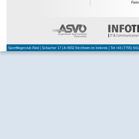
Fei
Sportfliegerclub Ried | Schacher 17 | A-4932 Kirchheim im Innkreis | Tel +43 (7755) 641