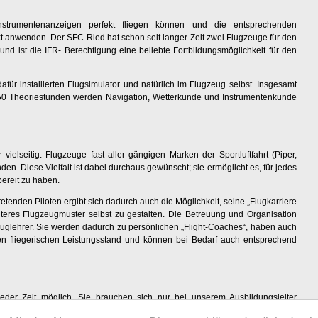
strumentenanzeigen perfekt fliegen können und die entsprechenden
kt anwenden. Der SFC-Ried hat schon seit langer Zeit zwei Flugzeuge für den
nd ist die IFR- Berechtigung eine beliebte Fortbildungsmöglichkeit für den
afür installierten Flugsimulator und natürlich im Flugzeug selbst. Insgesamt
150 Theoriestunden werden Navigation, Wetterkunde und Instrumentenkunde
vielseitig. Flugzeuge fast aller gängigen Marken der Sportluftfahrt (Piper,
n. Diese Vielfalt ist dabei durchaus gewünscht; sie ermöglicht es, für jedes
bereit zu haben.
etenden Piloten ergibt sich dadurch auch die Möglichkeit, seine „Flugkarriere
teres Flugzeugmuster selbst zu gestalten. Die Betreuung und Organisation
luglehrer. Sie werden dadurch zu persönlichen „Flight-Coaches“, haben auch
en fliegerischen Leistungsstand und können bei Bedarf auch entsprechend
jeder Zeit möglich. Sie brauchen sich nur bei unserem Ausbildungsleiter
r einem Fluglehrer aus unserem Team von
Motorfluglehrern
anzumelden.