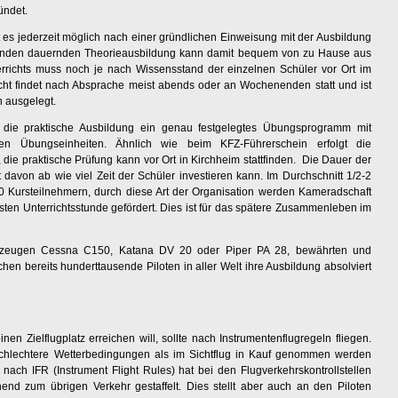
ündet.
 es jederzeit möglich nach einer gründlichen Einweisung mit der Ausbildung
Stunden dauernden Theorieausbildung kann damit bequem von zu Hause aus
terrichts muss noch je nach Wissensstand der einzelnen Schüler vor Ort im
icht findet nach Absprache meist abends oder an Wochenenden statt und ist
n ausgelegt.
 die praktische Ausbildung ein genau festgelegtes Übungsprogramm mit
en Übungseinheiten. Ähnlich wie beim KFZ-Führerschein erfolgt die
 die praktische Prüfung kann vor Ort in Kirchheim stattfinden. Die Dauer der
davon ab wie viel Zeit der Schüler investieren kann. Im Durchschnitt 1/2-2
10 Kursteilnehmern, durch diese Art der Organisation werden Kameradschaft
rsten Unterrichtsstunde gefördert. Dies ist für das spätere Zusammenleben im
ugzeugen Cessna C150, Katana DV 20 oder Piper PA 28, bewährten und
en bereits hunderttausende Piloten in aller Welt ihre Ausbildung absolviert
inen Zielflugplatz erreichen will, sollte nach Instrumentenflugregeln fliegen.
 schlechtere Wetterbedingungen als im Sichtflug in Kauf genommen werden
 nach IFR (Instrument Flight Rules) hat bei den Flugverkehrskontrollstellen
hend zum übrigen Verkehr gestaffelt. Dies stellt aber auch an den Piloten