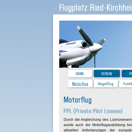
Flugplatz Ried-Kirchhe
HOME
VEREIN
P
Motorflug
Segelflug
Funk
Motorflug
PPL (Private Pilot License)
Durch die Angleichung des Lizenzwesens 
wurde auch die Motorflugausbildung b
aktuellen Anforderungen der europ