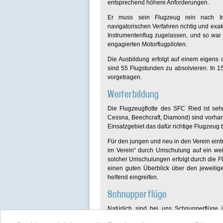
entsprechend höhere Anforderungen.
Er muss sein Flugzeug rein nach In
navigatorischen Verfahren richtig und exa
Instrumentenflug zugelassen, und so war u
engagierten Motorflugpiloten.
Die Ausbildung erfolgt auf einem eigens d
sind 55 Flugstunden zu absolvieren. In 
vorgetragen.
Weiterbildung
Die Flugzeugflotte des SFC Ried ist sehr 
Cessna, Beechcraft, Diamond) sind vorhande
Einsatzgebiet das dafür richtige Flugzeug 
Für den jungen und neu in den Verein eintr
im Verein“ durch Umschulung auf ein wei
solcher Umschulungen erfolgt durch die F
einen guten Überblick über den jeweilig
helfend eingreifen.
Schnupperflüge
Natürlich sind bei uns Schnupperflüge 
Wolfgang Lechner (+43 650 2419633) ode