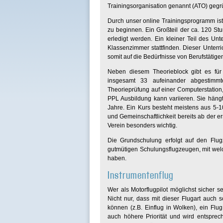
Trainingsorganisation genannt (ATO) gegr
Durch unser online Trainingsprogramm ist
zu beginnen. Ein Großteil der ca. 120 
erledigt werden. Ein kleiner Teil des Un
Klassenzimmer stattfinden. Dieser Unterr
somit auf die Bedürfnisse von Berufstätige
Neben diesem Theorieblock gibt es für
insgesamt 33 aufeinander abgestimmt
Theorieprüfung auf einer Computerstation,
PPL Ausbildung kann variieren. Sie hängt 
Jahre. Ein Kurs besteht meistens aus 5-
und Gemeinschaftlichkeit bereits ab der e
Verein besonders wichtig.
Die Grundschulung erfolgt auf den Fl
gutmütigen Schulungsflugzeugen, mit welch
haben.
Instrumentenflug
Wer als Motorflugpilot möglichst sicher se
Nicht nur, dass mit dieser Flugart auch
können (z.B. Einflug in Wolken), ein Flug
auch höhere Priorität und wird entsprec