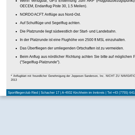
Wenn verfügbar, GPS Entfernung zum ARP (Flugplatzbezugspunkt
OECEM, Endanflug Piste 30, 1.5 Meilen).
NORDO ACFT: Anflüge aus Nord-Ost.
Auf Schulflüge und Segelflug achten.
Die Platzrunde liegt südwestlich der Start- und Landebahn.
In der Platzrunde ist eine Flughöhe von 2500 ft MSL einzuhalten.
Das Überfliegen der umliegenden Ortschaften ist zu vermeiden.
Beim Anflug aus nördlicher Richtung achten Sie bitte auf möglichen P
("Segelflug-Platzrunde").
* Anflugblatt mit freundlicher Genehmigung der Jeppesen Sanderson, Inc. NICHT ZU NAVI
2013
Sportfliegerclub Ried | Schacher 17 | A-4932 Kirchheim im Innkreis | Tel +43 (7755) 641