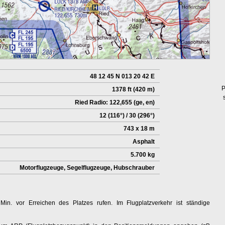
48 12 45 N 013 20 42 E
P
1378 ft (420 m)
Ried Radio: 122,655 (ge, en)
12 (116°) / 30 (296°)
743 x 18 m
Asphalt
5.700 kg
Motorflugzeuge, Segelflugzeuge, Hubschrauber
. vor Erreichen des Platzes rufen. Im Flugplatzverkehr ist ständige