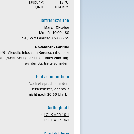
Taupunkt:
17 °C
QNH:
1014 hPa
Betriebszeiten
März - Oktober
Mo - Fr: 10:00 - SS
Sa, So & Feiertag: 09:00 - SS
November - Februar
PR - Aktuelle Infos zum Bereitschaftsdienst
sind, wenn verfügbar, unter "
Infos zum Tag
"
auf der Startseite zu finden.
Platzrundenflüge
Nach Absprache mit dem
Betriebsleiter, jedenfalls
nicht nach 20:00 Uhr
LT.
Anflugblatt
*
LOLK VFR 19-1
LOLK VFR 19-2
Kontakt Turm