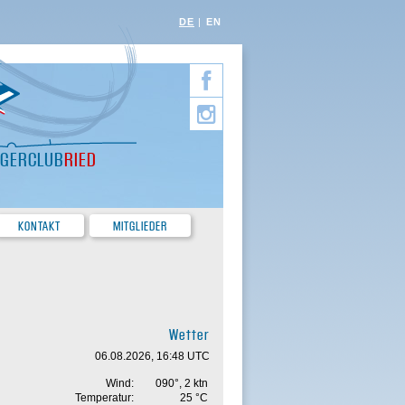
DE
EN
EGERCLUB
RIED
KONTAKT
MITGLIEDER
Wetter
06.08.2026, 16:48 UTC
Wind:
090°, 2 ktn
Temperatur:
25 °C