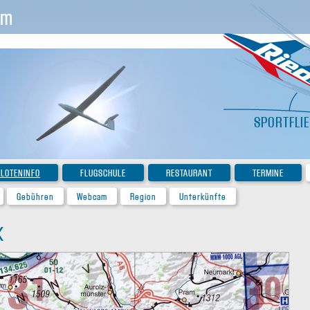
im
SPORTFLI
ILOTENINFO
FLUGSCHULE
RESTAURANT
TERMINE
Gebühren
Webcam
Region
Unterkünfte
K