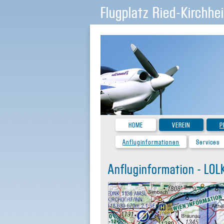
Flugplatz Ried-Kirchhe
HOME
VEREIN
P
Anfluginformationen
Services
Anfluginformation - LOL